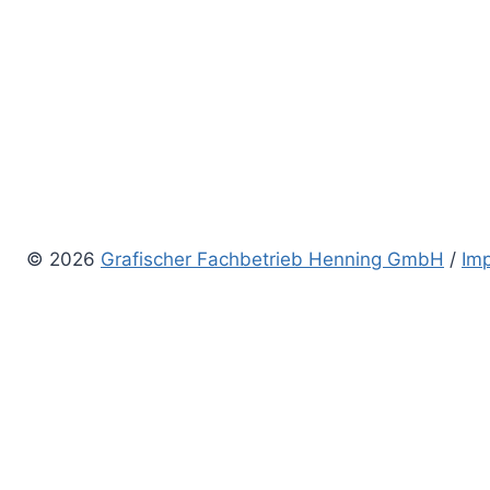
© 2026
Grafischer Fachbetrieb Henning GmbH
/
Im
Home
News
Bücher
about
Kontakt